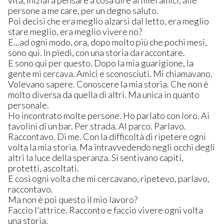
vita, iniziai a pensare a cosa dire ai miei amici, alle
persone a me care, per un degno saluto.
Poi decisi che era meglio alzarsi dal letto, era meglio
stare meglio, era meglio vivere no?
E...ad ogni modo, ora, dopo molto più che pochi mesi,
sono qui. In piedi, con una storia da raccontare.
E sono qui per questo. Dopo la mia guarigione, la
gente mi cercava. Amici e sconosciuti. Mi chiamavano.
Volevano sapere. Conoscere la mia storia. Che non è
molto diversa da quella di altri. Ma unica in quanto
personale.
Ho incontrato molte persone. Ho parlato con loro. Ai
tavolini di un bar. Per strada. Al parco. Parlavo.
Raccontavo. Di me. Con la difficoltà di ripetere ogni
volta la mia storia. Ma intravvedendo negli occhi degli
altri la luce della speranza. Si sentivano capiti,
protetti, ascoltati.
E così ogni volta che mi cercavano, ripetevo, parlavo,
raccontavo.
Ma non è poi questo il mio lavoro?
Faccio l'attrice. Racconto e faccio vivere ogni volta
una storia.