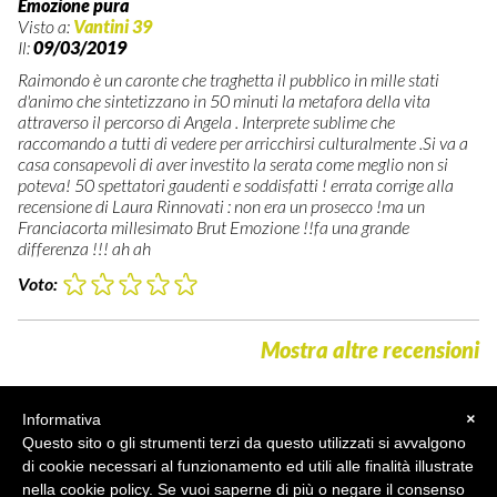
Emozione pura
Visto a:
Vantini 39
Il:
09/03/2019
Raimondo è un caronte che traghetta il pubblico in mille stati
d'animo che sintetizzano in 50 minuti la metafora della vita
attraverso il percorso di Angela . Interprete sublime che
raccomando a tutti di vedere per arricchirsi culturalmente .Si va a
casa consapevoli di aver investito la serata come meglio non si
poteva! 50 spettatori gaudenti e soddisfatti ! errata corrige alla
recensione di Laura Rinnovati : non era un prosecco !ma un
Franciacorta millesimato Brut Emozione !!fa una grande
differenza !!! ah ah
Voto:
Mostra altre recensioni
Informativa
×
Questo sito o gli strumenti terzi da questo utilizzati si avvalgono
di cookie necessari al funzionamento ed utili alle finalità illustrate
nella cookie policy. Se vuoi saperne di più o negare il consenso