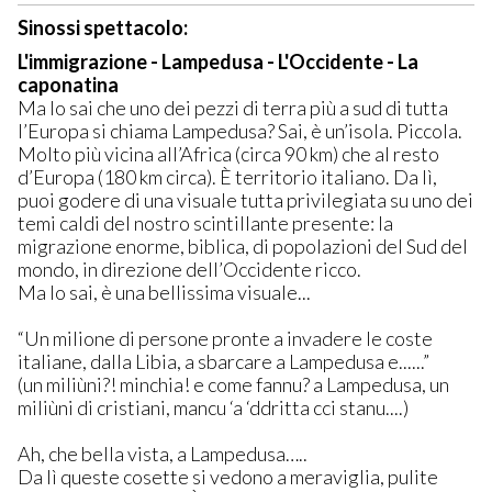
Sinossi spettacolo:
L'immigrazione - Lampedusa - L'Occidente - La
caponatina
Ma lo sai che uno dei pezzi di terra più a sud di tutta
l’Europa si chiama Lampedusa? Sai, è un’isola. Piccola.
Molto più vicina all’Africa (circa 90 km) che al resto
d’Europa (180 km circa). È territorio italiano. Da lì,
puoi godere di una visuale tutta privilegiata su uno dei
temi caldi del nostro scintillante presente: la
migrazione enorme, biblica, di popolazioni del Sud del
mondo, in direzione dell’Occidente ricco.
Ma lo sai, è una bellissima visuale...
“Un milione di persone pronte a invadere le coste
italiane, dalla Libia, a sbarcare a Lampedusa e......”
(un miliùni?! minchia! e come fannu? a Lampedusa, un
miliùni di cristiani, mancu ‘a ‘ddritta cci stanu....)
Ah, che bella vista, a Lampedusa…..
Da lì queste cosette si vedono a meraviglia, pulite