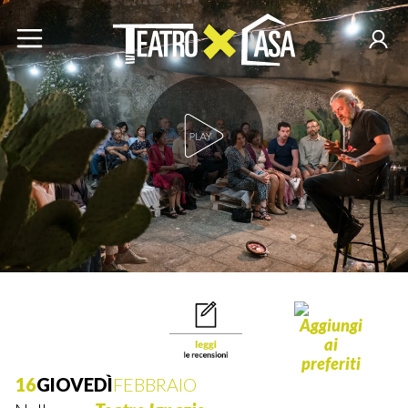
Play Video
16
GIOVEDÌ
FEBBRAIO