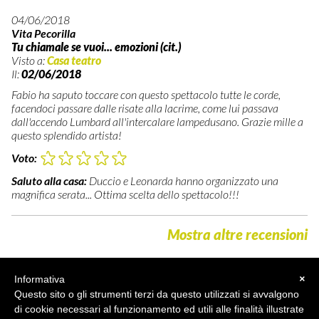
04/06/2018
Vita Pecorilla
Tu chiamale se vuoi... emozioni (cit.)
Visto a:
Casa teatro
Il:
02/06/2018
Fabio ha saputo toccare con questo spettacolo tutte le corde,
facendoci passare dalle risate alla lacrime, come lui passava
dall'accendo Lumbard all'intercalare lampedusano. Grazie mille a
questo splendido artista!
Voto:
Saluto alla casa:
Duccio e Leonarda hanno organizzato una
magnifica serata... Ottima scelta dello spettacolo!!!
Mostra altre recensioni
Informativa
×
Questo sito o gli strumenti terzi da questo utilizzati si avvalgono
di cookie necessari al funzionamento ed utili alle finalità illustrate