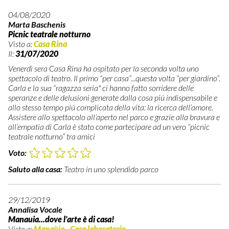
04/08/2020
Marta Baschenis
Picnic teatrale notturno
Visto a:
Casa Rina
Il:
31/07/2020
Venerdì sera Casa Rina ha ospitato per la seconda volta uno
spettacolo di teatro. Il primo “per casa”...questa volta “per giardino”.
Carla e la sua “ragazza seria" ci hanno fatto sorridere delle
speranze e delle delusioni generate dalla cosa piú indispensabile e
allo stesso tempo piú complicata della vita: la ricerca dell’amore.
Assistere allo spettacolo all’aperto nel parco e grazie alla bravura e
all’empatia di Carla è stato come partecipare ad un vero “picnic
teatrale notturno” tra amici
Voto:
Saluto alla casa:
Teatro in uno splendido parco
29/12/2019
Annalisa Vocale
Manauia...dove l'arte è di casa!
Visto a:
Manaùia - Casa laboratorio