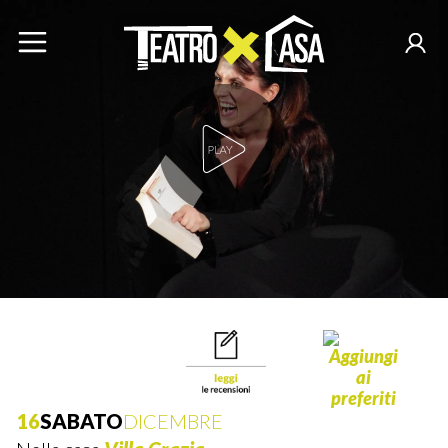
Play Video
16
SABATO
DICEMBRE