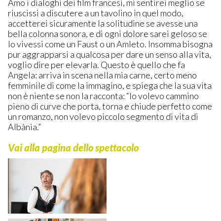
Amo i dialoghi dei film francesi, mi sentirei meglio se
riuscissi a discutere a un tavolino in quel modo,
accetterei sicuramente la solitudine se avesse una
bella colonna sonora, e di ogni dolore sarei geloso se
lo vivessi come un Faust o un Amleto. Insomma bisogna
pur aggrapparsi a qualcosa per dare un senso alla vita,
voglio dire per elevarla. Questo è quello che fa
Angela: arriva in scena nella mia carne, certo meno
femminile di come la immagino, e spiega che la sua vita
non è niente se non la racconta: “Io volevo cammino
pieno di curve che porta, torna e chiude perfetto come
un romanzo, non volevo piccolo segmento di vita di
Albània.”
Vai alla pagina dello spettacolo