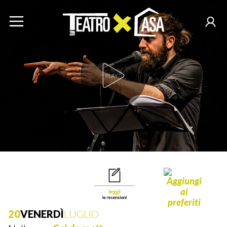
Play Video
20
VENERDÌ
LUGLIO