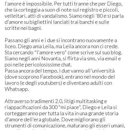
l'amore è impossibile. Per tutti tranne che per Diego,
che la corteggia a suon di note sul registro e piccoli,
velleitari, atti di vandalismo. Siamo negli '80 e si parla
d'amore su bigliettini lanciati trai banchi e sulle
scritte nei bagni.
Passano gli anni e i due si incontrano nuovamente a
liceo. Diego ama Leila, ma Leila ancora non ci crede.
Sta cercando "l'amore vero" come scrive sul suo blog.
Siamo negli anni Novanta, si flirta via sms, via email e
poi nelle pericolosissime chat.
Passa ancora del tempo, i due vanno all'università
(dove scoprono Facebook), entrano nel mondo del
lavoro (e degli youtubers) e diventano adulti con
Whatsapp.
Attraverso tradimenti 2.0, litigi multitasking e
riappacificazioni da 300 "mi piace", Diego e Leila si
corteggeranno per tutta la vita in una grande storia
d'amore dell'era globale. Dove migliorano gli
strumenti di comunicazione, maturano gli esseri umani,