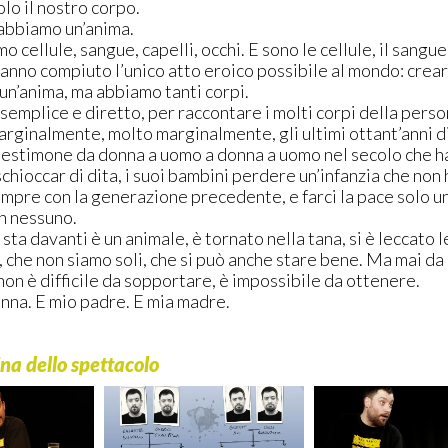
lo il nostro corpo.
abbiamo un’anima.
cellule, sangue, capelli, occhi. E sono le cellule, il sangue, i
nno compiuto l’unico atto eroico possibile al mondo: creare 
n’anima, ma abbiamo tanti corpi.
mplice e diretto, per raccontare i molti corpi della person
rginalmente, molto marginalmente, gli ultimi ottant’anni di 
testimone da donna a uomo a donna a uomo nel secolo che ha 
schioccar di dita, i suoi bambini perdere un’infanzia che non
mpre con la generazione precedente, e farci la pace solo un
n nessuno.
i sta davanti è un animale, è tornato nella tana, si è leccato l
 che non siamo soli, che si può anche stare bene. Ma mai da 
non è difficile da sopportare, è impossibile da ottenere.
onna. E mio padre. E mia madre.
ina dello spettacolo