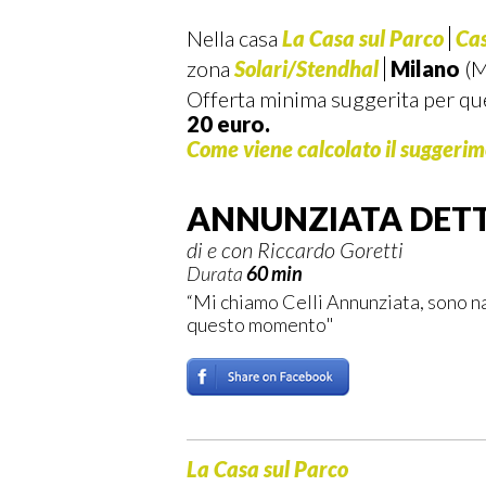
Nella casa
La Casa sul Parco
Cas
zona
Solari/Stendhal
Milano
(M
Offerta minima suggerita per que
20 euro.
Come viene calcolato il suggeri
ANNUNZIATA DET
di e con Riccardo Goretti
Durata
60 min
“Mi chiamo Celli Annunziata, sono na
questo momento"
La Casa sul Parco