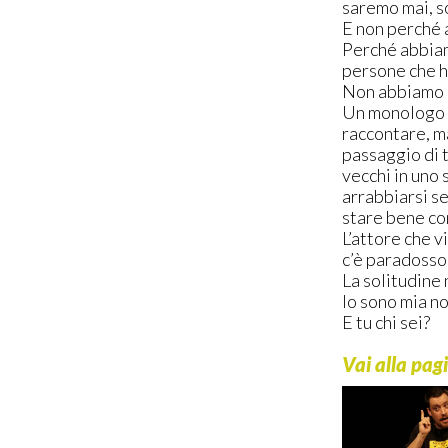
saremo mai, so
E non perché 
Perché abbiamo 
persone che ha
Non abbiamo u
Un monologo se
raccontare, ma
passaggio di 
vecchi in uno 
arrabbiarsi se
stare bene co
L’attore che v
c’è paradosso,
La solitudine 
Io sono mia n
E tu chi sei?
Vai alla pag