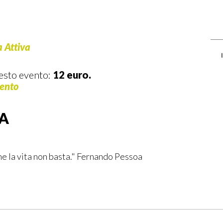
 Attiva
esto evento:
12 euro.
mento
TA
he la vita non basta." Fernando Pessoa