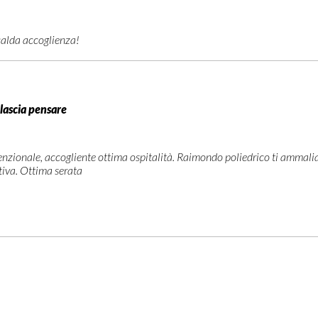
calda accoglienza!
lascia pensare
nzionale, accogliente ottima ospitalità. Raimondo poliedrico ti ammalia c
tiva. Ottima serata