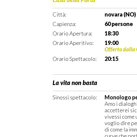
Città:
novara (NO)
Capienza:
60 persone
Orario Apertura:
18:30
Orario Aperitivo:
19:00
Offerto dalla
Orario Spettacolo:
20:15
La vita non basta
Sinossi spettacolo:
Monologo pe
Amo i dialoghi
accetterei sic
vivessi come 
voglio dire pe
di come la imm
curve che por