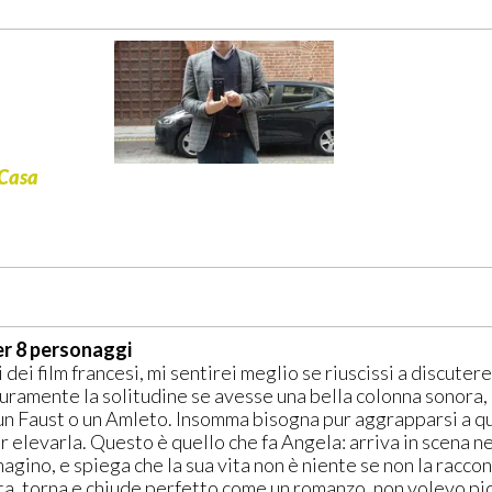
 Casa
r 8 personaggi
 dei film francesi, mi sentirei meglio se riuscissi a discuter
uramente la solitudine se avesse una bella colonna sonora, 
un Faust o un Amleto. Insomma bisogna pur aggrapparsi a qua
r elevarla. Questo è quello che fa Angela: arriva in scena 
agino, e spiega che la sua vita non è niente se non la racco
ta, torna e chiude perfetto come un romanzo, non volevo pic