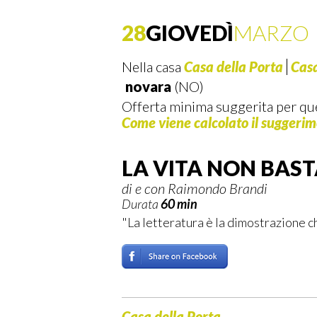
28
GIOVEDÌ
MARZO
Nella casa
Casa della Porta
Casa
novara
(NO)
Offerta minima suggerita per qu
Come viene calcolato il suggeri
LA VITA NON BAS
di e con Raimondo Brandi
Durata
60 min
"La letteratura è la dimostrazione c
Casa della Porta