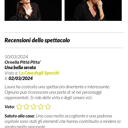
Recensioni dello spettacolo
10/03/2024
Ornella Pittà Pitta'
Una bella serata
Visto a:
La Casa degli Specchi
Il:
02/03/2024
Laura ha costruito uno spettacolo divertente e interessante.
Ognuno può riconoscere una parte di sé nei personaggi
rappresentati. Si ride delle virtù e degli umani vizi.
Voto:
Saluto alla casa:
Una casa molto accogliente e una padrona
ospitale sono stati gli elementi che hanno contribuito a rendere la
serata molto piacevole