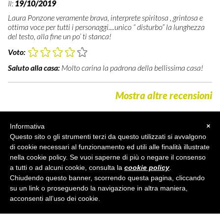
Il:
19/10/2019
Laura Ponzone veramente brava, interprete spiritosa , grintosa e
ottima voce per tutti i personaggi....unico “ disturbo” la lunghezza
del testo, alla fine un po’ ti stanca!
Voto:
Saluto alla casa:
Molto carina la padrona della bellissima casa!
Mostra altre recensioni
Informativa
×
Questo sito o gli strumenti terzi da questo utilizzati si avvalgono
di cookie necessari al funzionamento ed utili alle finalità illustrate
nella cookie policy. Se vuoi saperne di più o negare il consenso
a tutti o ad alcuni cookie, consulta la
cookie policy
.
TEATRO
X
CASA
•
info@teatroxcasa.org
• p.iva/cf IT07857001213 •
Chiudendo questo banner, scorrendo questa pagina, cliccando
Privacy
•
Cookie Policy
•
Sitemap
su un link o proseguendo la navigazione in altra maniera,
acconsenti all’uso dei cookie.