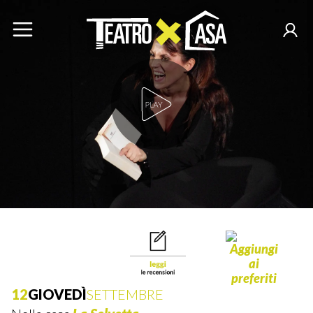
Play Video
12
GIOVEDÌ
SETTEMBRE