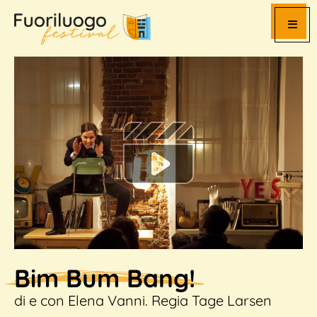
Programma
Bambini
Play
Video
I Luoghi
Chi Siamo
Prenotazioni
Bim Bum Bang!
Contatti
di e con Elena Vanni. Regia Tage Larsen