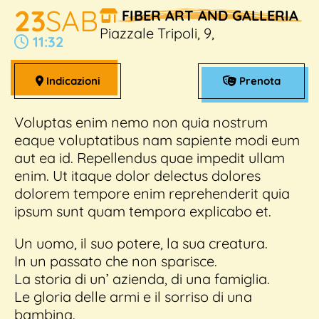
23
SAB
FIBER ART AND GALLERIA
Dona Ora
Piazzale Tripoli, 9,
11:32
Indicazioni
Prenota
Voluptas enim nemo non quia nostrum
eaque voluptatibus nam sapiente modi eum
aut ea id. Repellendus quae impedit ullam
enim. Ut itaque dolor delectus dolores
dolorem tempore enim reprehenderit quia
ipsum sunt quam tempora explicabo et.
Un uomo, il suo potere, la sua creatura.
In un passato che non sparisce.
La storia di un’ azienda, di una famiglia.
Le gloria delle armi e il sorriso di una
bambina.