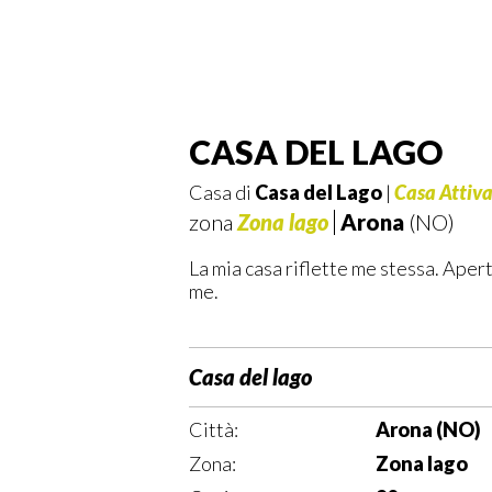
CASA DEL LAGO
Casa di
Casa del Lago
|
Casa Attiv
zona
Zona lago
Arona
(NO)
La mia casa riflette me stessa. Apert
me.
Casa del lago
Città:
Arona (NO)
Zona:
Zona lago