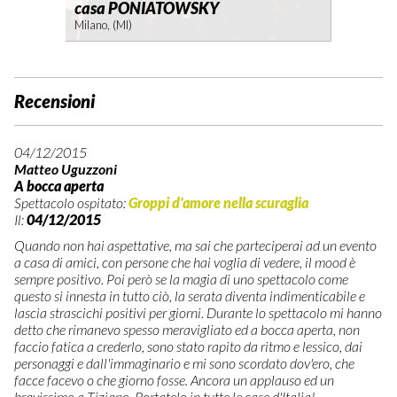
casa PONIATOWSKY
Milano, (MI)
Recensioni
04/12/2015
Matteo Uguzzoni
A bocca aperta
Spettacolo ospitato:
Groppi d'amore nella scuraglia
Il:
04/12/2015
Quando non hai aspettative, ma sai che parteciperai ad un evento
a casa di amici, con persone che hai voglia di vedere, il mood è
sempre positivo. Poi però se la magia di uno spettacolo come
questo si innesta in tutto ciò, la serata diventa indimenticabile e
lascia strascichi positivi per giorni. Durante lo spettacolo mi hanno
detto che rimanevo spesso meravigliato ed a bocca aperta, non
faccio fatica a crederlo, sono stato rapito da ritmo e lessico, dai
personaggi e dall'immaginario e mi sono scordato dov'ero, che
facce facevo o che giorno fosse. Ancora un applauso ed un
bravissimo a Tiziano. Portatelo in tutte le case d'Italia!