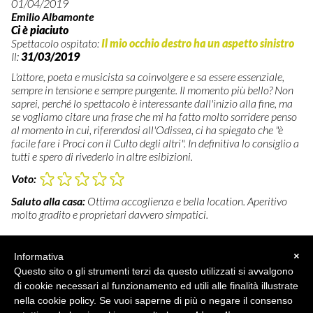
01/04/2019
Emilio Albamonte
Ci è piaciuto
Spettacolo ospitato:
Il mio occhio destro ha un aspetto sinistro
Il:
31/03/2019
L'attore, poeta e musicista sa coinvolgere e sa essere essenziale,
sempre in tensione e sempre pungente. Il momento più bello? Non
saprei, perché lo spettacolo è interessante dall'inizio alla fine, ma
se vogliamo citare una frase che mi ha fatto molto sorridere penso
al momento in cui, riferendosi all'Odissea, ci ha spiegato che "è
facile fare i Proci con il Culto degli altri". In definitiva lo consiglio a
tutti e spero di rivederlo in altre esibizioni.
Voto:
Saluto alla casa:
Ottima accoglienza e bella location. Aperitivo
molto gradito e proprietari davvero simpatici.
Informativa
×
Questo sito o gli strumenti terzi da questo utilizzati si avvalgono
di cookie necessari al funzionamento ed utili alle finalità illustrate
nella cookie policy. Se vuoi saperne di più o negare il consenso