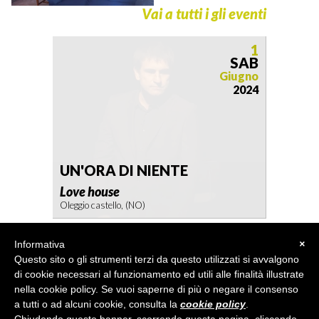
Vai a tutti i gli eventi
1
SAB
Giugno
2024
UN'ORA DI NIENTE
Love house
Oleggio castello, (NO)
Informativa
×
Questo sito o gli strumenti terzi da questo utilizzati si avvalgono
di cookie necessari al funzionamento ed utili alle finalità illustrate
nella cookie policy. Se vuoi saperne di più o negare il consenso
a tutti o ad alcuni cookie, consulta la
cookie policy
.
TEATRO
X
CASA
•
info@teatroxcasa.org
• p.iva/cf IT07857001213 •