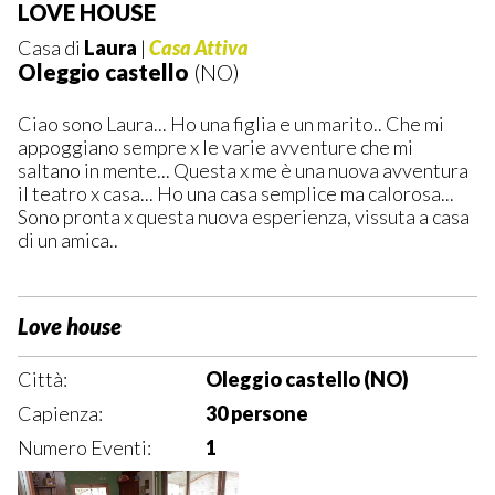
LOVE HOUSE
Casa di
Laura
|
Casa Attiva
Oleggio castello
(NO)
Ciao sono Laura... Ho una figlia e un marito.. Che mi
appoggiano sempre x le varie avventure che mi
saltano in mente... Questa x me è una nuova avventura
il teatro x casa... Ho una casa semplice ma calorosa...
Sono pronta x questa nuova esperienza, vissuta a casa
di un amica..
Love house
Città:
Oleggio castello (NO)
Capienza:
30 persone
Numero Eventi:
1