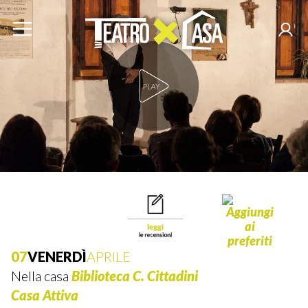
Play Video
07
VENERDÌ
APRILE
Nella casa
Biblioteca C. Cittadini
Casa Attiva