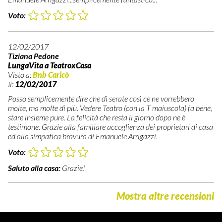
Voto:
12/02/2017
Tiziana Pedone
LungaVita a TeatroxCasa
Visto a:
Bnb Caricò
Il:
12/02/2017
Posso semplicemente dire che di serate così ce ne vorrebbero
molte, ma molte di più. Vedere Teatro (con la T maiuscola) fa bene,
stare insieme pure. La felicità che resta il giorno dopo ne è
testimone. Grazie alla familiare accoglienza dei proprietari di casa
ed alla simpatica bravura di Emanuele Arrigazzi.
Voto:
Saluto alla casa:
Grazie!
Mostra altre recensioni