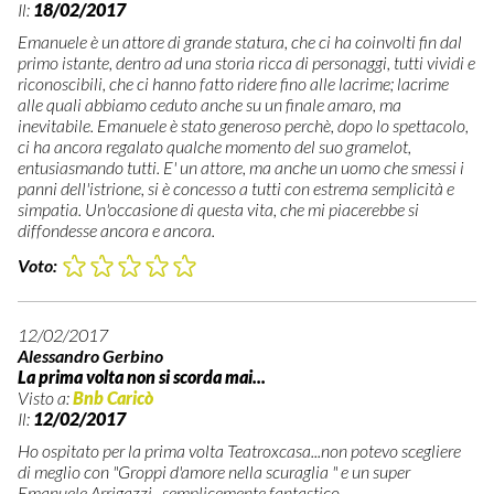
Il:
18/02/2017
Emanuele è un attore di grande statura, che ci ha coinvolti fin dal
primo istante, dentro ad una storia ricca di personaggi, tutti vividi e
riconoscibili, che ci hanno fatto ridere fino alle lacrime; lacrime
alle quali abbiamo ceduto anche su un finale amaro, ma
inevitabile. Emanuele è stato generoso perchè, dopo lo spettacolo,
ci ha ancora regalato qualche momento del suo gramelot,
entusiasmando tutti. E' un attore, ma anche un uomo che smessi i
panni dell'istrione, si è concesso a tutti con estrema semplicità e
simpatia. Un'occasione di questa vita, che mi piacerebbe si
diffondesse ancora e ancora.
Voto:
12/02/2017
Alessandro Gerbino
La prima volta non si scorda mai...
Visto a:
Bnb Caricò
Il:
12/02/2017
Ho ospitato per la prima volta Teatroxcasa...non potevo scegliere
di meglio con "Groppi d'amore nella scuraglia " e un super
Emanuele Arrigazzi...semplicemente fantastico...