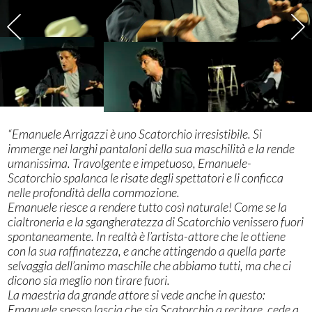
“Emanuele Arrigazzi è uno Scatorchio irresistibile. Si
immerge nei larghi pantaloni della sua maschilità e la rende
umanissima. Travolgente e impetuoso, Emanuele-
Scatorchio spalanca le risate degli spettatori e li conficca
nelle profondità della commozione.
Emanuele riesce a rendere tutto così naturale! Come se la
cialtroneria e la sgangheratezza di Scatorchio venissero fuori
spontaneamente. In realtà è l’artista-attore che le ottiene
con la sua raffinatezza, e anche attingendo a quella parte
selvaggia dell’animo maschile che abbiamo tutti, ma che ci
dicono sia meglio non tirare fuori.
La maestria da grande attore si vede anche in questo:
Emanuele spesso lascia che sia Scatorchio a recitare, cede a