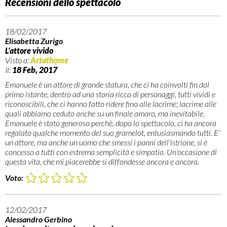
Recensioni dello spettacolo
Voto allo spettacolo
18/02/2017
Elisabetta Zurigo
Invia
L'attore vivido
Visto a:
Artathome
Il:
18 Feb, 2017
Emanuele è un attore di grande statura, che ci ha coinvolti fin dal
primo istante, dentro ad una storia ricca di personaggi, tutti vividi e
riconoscibili, che ci hanno fatto ridere fino alle lacrime; lacrime alle
quali abbiamo ceduto anche su un finale amaro, ma inevitabile.
Emanuele è stato generoso perchè, dopo lo spettacolo, ci ha ancora
regalato qualche momento del suo gramelot, entusiasmando tutti. E'
un attore, ma anche un uomo che smessi i panni dell'istrione, si è
concesso a tutti con estrema semplicità e simpatia. Un'occasione di
questa vita, che mi piacerebbe si diffondesse ancora e ancora.
Voto:
12/02/2017
Alessandro Gerbino