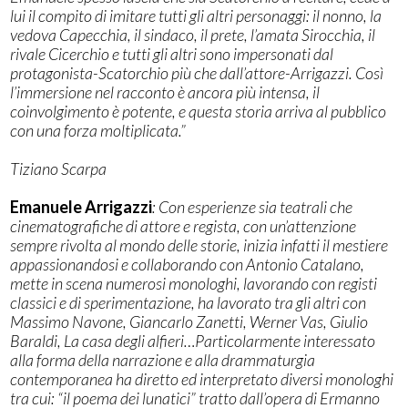
lui il compito di imitare tutti gli altri personaggi: il nonno, la
vedova Capecchia, il sindaco, il prete, l’amata Sirocchia, il
rivale Cicerchio e tutti gli altri sono impersonati dal
protagonista-Scatorchio più che dall’attore-Arrigazzi. Così
l’immersione nel racconto è ancora più intensa, il
coinvolgimento è potente, e questa storia arriva al pubblico
con una forza moltiplicata.”
Tiziano Scarpa
Emanuele Arrigazzi
: Con esperienze sia teatrali che
cinematografiche di attore e regista, con un’attenzione
sempre rivolta al mondo delle storie, inizia infatti il mestiere
appassionandosi e collaborando con Antonio Catalano,
mette in scena numerosi monologhi, lavorando con registi
classici e di sperimentazione, ha lavorato tra gli altri con
Massimo Navone, Giancarlo Zanetti, Werner Vas, Giulio
Baraldi, La casa degli alfieri…Particolarmente interessato
alla forma della narrazione e alla drammaturgia
contemporanea ha diretto ed interpretato diversi monologhi
tra cui: “il poema dei lunatici” tratto dall’opera di Ermanno