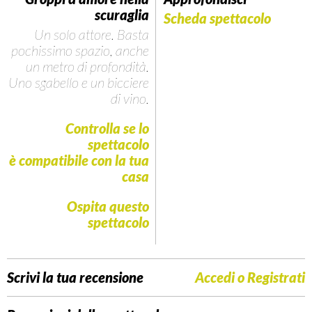
scuraglia
Scheda spettacolo
Un solo attore. Basta
pochissimo spazio, anche
un metro di profondità.
Uno sgabello e un bicciere
di vino.
Controlla se lo
spettacolo
è compatibile con la tua
casa
Ospita questo
spettacolo
Scrivi la tua recensione
Accedi o Registrati