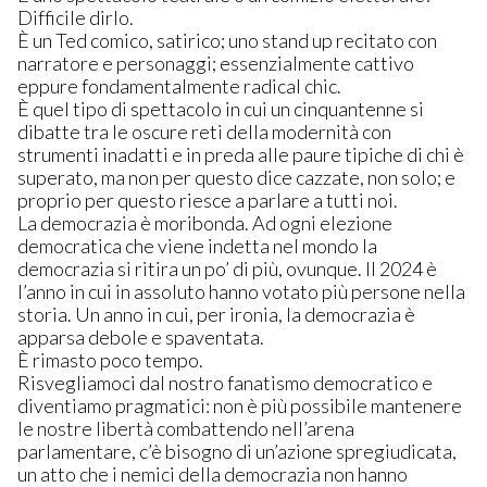
Difficile dirlo.
È un Ted comico, satirico; uno stand up recitato con
narratore e personaggi; essenzialmente cattivo
eppure fondamentalmente radical chic.
È quel tipo di spettacolo in cui un cinquantenne si
dibatte tra le oscure reti della modernità con
strumenti inadatti e in preda alle paure tipiche di chi è
superato, ma non per questo dice cazzate, non solo; e
proprio per questo riesce a parlare a tutti noi.
La democrazia è moribonda. Ad ogni elezione
democratica che viene indetta nel mondo la
democrazia si ritira un po’ di più, ovunque. Il 2024 è
l’anno in cui in assoluto hanno votato più persone nella
storia. Un anno in cui, per ironia, la democrazia è
apparsa debole e spaventata.
È rimasto poco tempo.
Risvegliamoci dal nostro fanatismo democratico e
diventiamo pragmatici: non è più possibile mantenere
le nostre libertà combattendo nell’arena
parlamentare, c’è bisogno di un’azione spregiudicata,
un atto che i nemici della democrazia non hanno