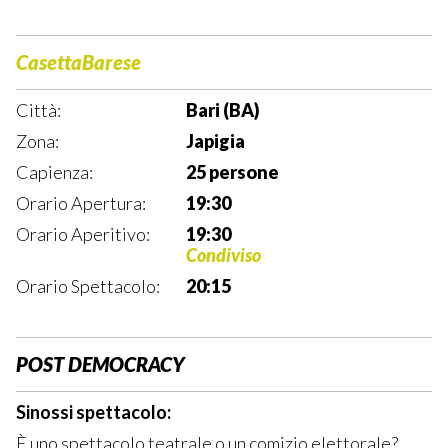
CasettaBarese
Città:
Bari (BA)
Zona:
Japigia
Capienza:
25 persone
Orario Apertura:
19:30
Orario Aperitivo:
19:30
Condiviso
Orario Spettacolo:
20:15
POST DEMOCRACY
Sinossi spettacolo:
È uno spettacolo teatrale o un comizio elettorale?