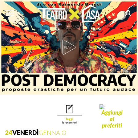
Play Video
24
VENERDÌ
GENNAIO