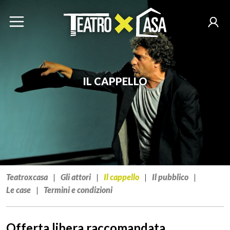
IL CAPPELLO
Teatroxcasa
|
Gli attori
|
Il cappello
|
Il pubblico
|
Le case
|
Termini e condizioni
Offerta libera raccomandata